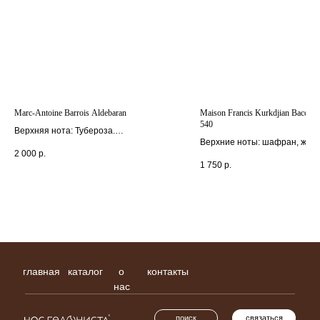
главная
каталог
о
контакты
нас
поиск
связаться
hedonist.nose@mail.ru
политика конфиденциальности
Marc-Antoine Barrois Aldebaran
Maison Francis Kurkdjian Baccara
540
Верхняя нота: Тубероза.
Верхние ноты: шафран, жас
Cредние ноты: паприка и мате.
2 000
р.
Средние ноты: серая амбра
Базовая нота: Бобы тонка.
1 750
р.
Базовые ноты: лиловая смола