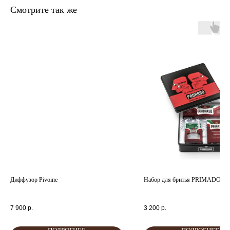
Смотрите так же
главная
каталог
о
контакты
нас
поиск
связаться
hedonist.nose@mail.ru
политика конфиденциальности
Диффузор Pivoine
Набор для бритья PRIMADOPO 
7 900
р.
3 200
р.