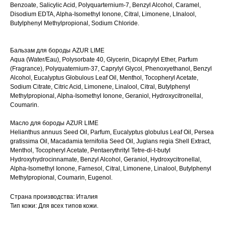
Benzoate, Salicylic Acid, Polyquarternium-7, Benzyl Alcohol, Caramel,
Disodium EDTA, Alpha-Isomethyl Ionone, Citral, Limonene, LInalool,
Butylphenyl Methylpropional, Sodium Chloride.
Бальзам для бороды AZUR LIME
Aqua (Water/Eau), Polysorbate 40, Glycerin, Dicaprylyl Ether, Parfum
(Fragrance), Polyquaternium-37, Caprylyl Glycol, Phenoxyethanol, Benzyl
Alcohol, Eucalyptus Globulous Leaf Oil, Menthol, Tocopheryl Acetate,
Sodium Citrate, Citric Acid, Limonene, Linalool, Citral, Butylphenyl
Methylpropional, Alpha-Isomethyl Ionone, Geraniol, Hydroxycitronellal,
Coumarin.
Масло для бороды AZUR LIME
Helianthus annuus Seed Oil, Parfum, Eucalyptus globulus Leaf Oil, Persea
gratissima Oil, Macadamia ternifolia Seed Oil, Juglans regia Shell Extract,
Menthol, Tocopheryl Acetate, Pentaerythrityl Tetre-di-t-butyl
Hydroxyhydrocinnamate, Benzyl Alcohol, Geraniol, Hydroxycitronellal,
Alpha-Isomethyl Ionone, Farnesol, Citral, Limonene, Linalool, Butylphenyl
Methylpropional, Coumarin, Eugenol.
Страна производства: Италия
Тип кожи: Для всех типов кожи.