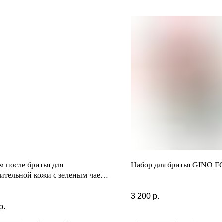
м после бритья для
Набор для бритья GINO F
ительной кожи с зеленым чаем
м Proraso
3 200
р.
р.