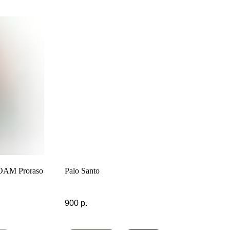
OAM Proraso
Palo Santo
900
р.