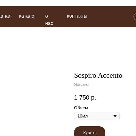
каталог
о
контакты
поиск
нас
Sospiro Accento
Sospiro
1 750
р.
Объем
Купить