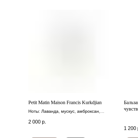
Petit Matin Maison Francis Kurkdjian
Бальза
чувств
Ноты: Лаванда, мускус, амброксан,
и овсо
боярышник, апельсин, лимон
2 000
р.
1 200