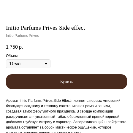
Initio Parfums Prives Side effect
Initio Parfums Prives
1 750
р.
Объем
Купить
Аромат Initio Parfums Prives Side Effect пленяет с первых мгновений
благодаря сладкому и теплому сочетанию нот рома и ванили,
создавая атмосферу уютного праздника. В сердце композиции
раскручивается чувственный табак, обрамленный пряной корицей,
добавляя глубокую интригу и характер. Завораживающий шлейф этого
аромата оставляет за собой мистическое ощущение, которое
вызывает желание вернуться снова и снова.