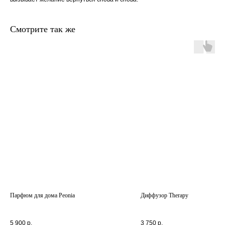
Смотрите так же
главная
каталог
о
контакты
нас
поиск
связаться
hedonist.nose@mail.ru
политика конфиденциальности
Парфюм для дома Peonia
Диффузор Therapy
5 900
р.
3 750
р.