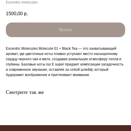
Escentric molecules
1500,00
р.
Купить
Escentric Molecules Molecule 01 + Black Tea — это захватывающий
аромат, где цветочные ноты плавно уступают место насыщенному
сердцу черного чая и мате, создавая уникальную атмосферу тепла и
главная
каталог
о
контакты
глубины. Базовые ноты iso E super придают композиции загадочность
нас
и современное звучание, оставляя за собой шлейф, который
будоражит воображение и притягивает внимание.
поиск
связаться
hedonist.nose@mail.ru
политика конфиденциальности
Смотрите так же