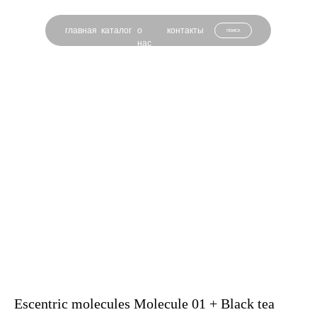
главная
каталог
о
контакты
поиск
нас
Escentric molecules Molecule 01 + Black tea