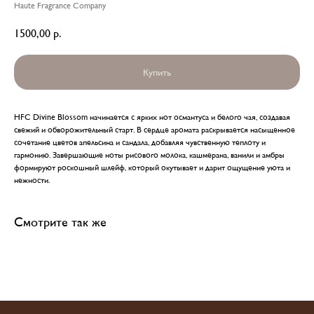
Haute Fragrance Company
1500,00
р.
Купить
HFC Divine Blossom начинается с ярких нот османтуса и белого чая, создавая
свежий и обворожительный старт. В сердце аромата раскрывается насыщенное
сочетание цветов апельсина и сандала, добавляя чувственную теплоту и
главная
каталог
о
контакты
гармонию. Завершающие ноты рисового молока, кашмерана, ванили и амбры
нас
формируют роскошный шлейф, который окутывает и дарит ощущение уюта и
поиск
связаться
нежности.
hedonist.nose@mail.ru
политика конфиденциальности
Смотрите так же