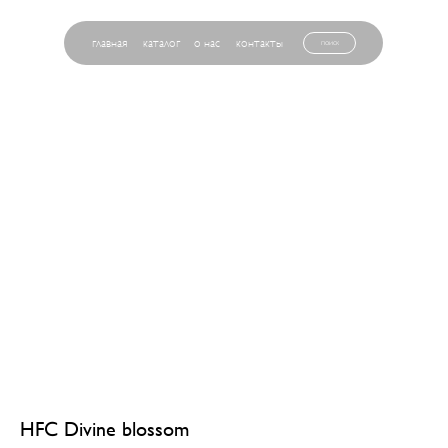
главная
каталог
о нас
контакты
поиск
HFC Divine blossom