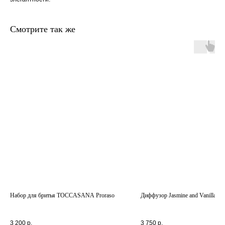
Смотрите так же
главная
каталог
о
контакты
нас
поиск
связаться
hedonist.nose@mail.ru
политика конфиденциальности
Набор для бритья TOCCASANA Proraso
Диффузор Jasmine and Vanilla
3 200
р.
3 750
р.