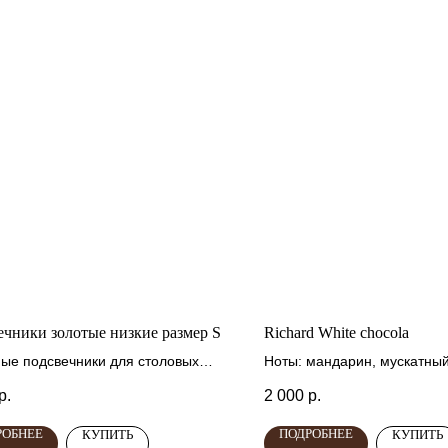
чники золотые низкие размер S
Richard White chocola
ые подсвечники для столовых
Ноты: мандарин, мускатный
цветок персика, белый шок
р.
2 000
р.
миндаль, цветок миндаля, 
ваниль, белый шоколад, цв
РОБНЕЕ
ПОДРОБНЕЕ
КУПИТЬ
КУПИТЬ