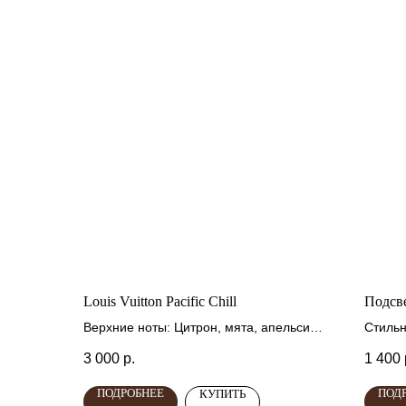
Louis Vuitton Pacific Chill
Подсве
Верхние ноты: Цитрон, мята, апельсин,
Стильн
лимон, черная смородина и кориандр.
свечей
3 000
р.
1 400
Cредние ноты: Абрикос, базилик,
семена моркови и майская роза.
ПОДРОБНЕЕ
ПОД
КУПИТЬ
Базовые ноты: Инжир, финики и