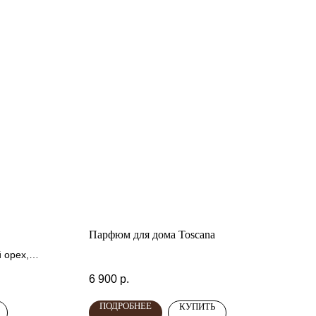
Парфюм для дома Toscana
 орех,
олад, ваниль,
6 900
р.
мимоза,
еток черешни
ПОДРОБНЕЕ
КУПИТЬ