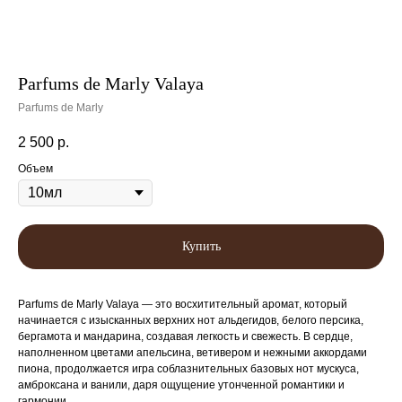
Parfums de Marly Valaya
Parfums de Marly
2 500
р.
Объем
Купить
Parfums de Marly Valaya — это восхитительный аромат, который
начинается с изысканных верхних нот альдегидов, белого персика,
бергамота и мандарина, создавая легкость и свежесть. В сердце,
наполненном цветами апельсина, ветивером и нежными аккордами
пиона, продолжается игра соблазнительных базовых нот мускуса,
амброксана и ванили, даря ощущение утонченной романтики и
гармонии.