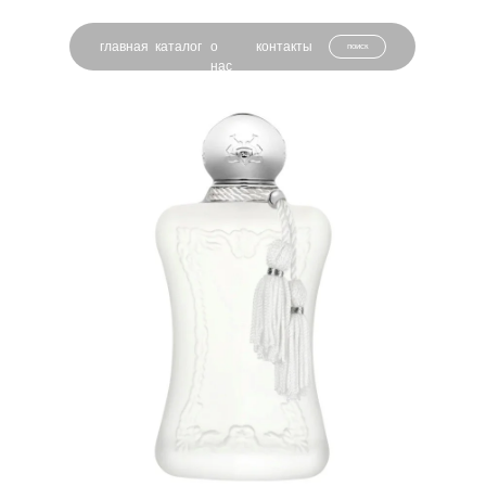
главная
каталог
о
контакты
поиск
нас