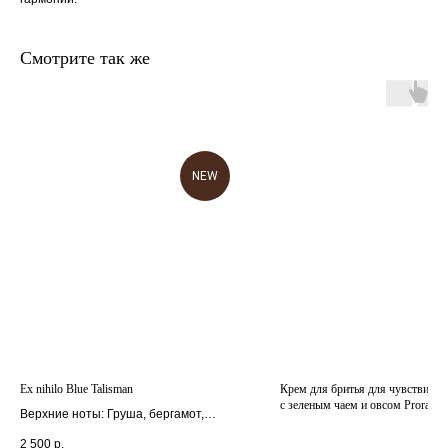
Смотрите так же
NEW
главная
каталог
о
контакты
нас
поиск
связаться
hedonist.nose@mail.ru
политика конфиденциальности
Ex nihilo Blue Talisman
Крем для бритья для чувствител
с зеленым чаем и овсом Proraso
Верхние ноты: Груша, бергамот,
мандарин и имбирь;
2 500
р.