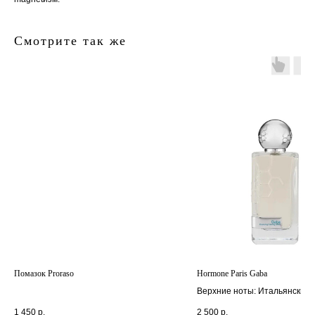
Смотрите так же
главная
каталог
о
контакты
нас
поиск
связаться
hedonist.nose@mail.ru
политика конфиденциальности
Помазок Proraso
Hormone Paris Gaba
Верхние ноты: Итальянский
мандарин, Апельсин и Лаван
1 450
р.
2 500
р.