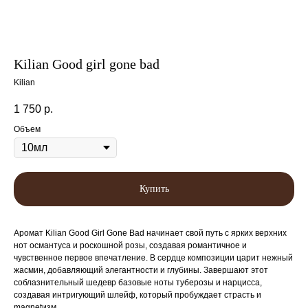
Kilian Good girl gone bad
Kilian
1 750
р.
Объем
Купить
Аромат Kilian Good Girl Gone Bad начинает свой путь с ярких верхних
нот османтуса и роскошной розы, создавая романтичное и
чувственное первое впечатление. В сердце композиции царит нежный
жасмин, добавляющий элегантности и глубины. Завершают этот
соблазнительный шедевр базовые ноты туберозы и нарцисса,
создавая интригующий шлейф, который пробуждает страсть и
magnetизм.