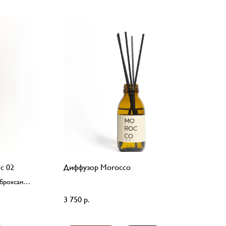
ic 02
Диффузор Morocco
мброксан
3 750
р.