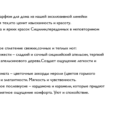
парфюм для дома из нашей эксклюзивной линейки
 тех,кто ценит изысканность и красоту.
а и ярких красок Сицилии,переданных в неповторимом
 сплетение свежих,сочных и теплых нот:
жести – сладкий и сочный сицилийский апельсин, терпкий
в апельсинового дерева.Создает ощущение легкости и
мата – цветочные аккорды нероли (цветов горького
и элегантности. Мягкость и чувственность.
ное послевкусие – кардамона и карамели, которые придают
риятное ощущение комфорта. Уют и спокойствие.