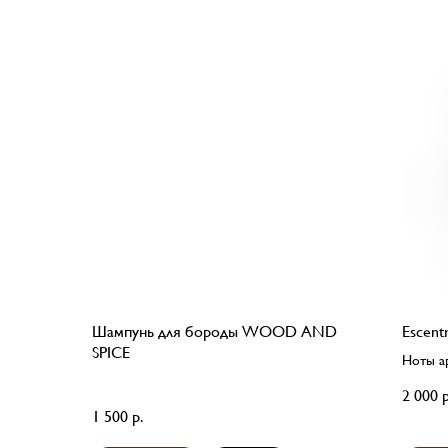
Шампунь для бороды WOOD AND
Escent
SPICE
Ноты ар
2 000
р
1 500
р.