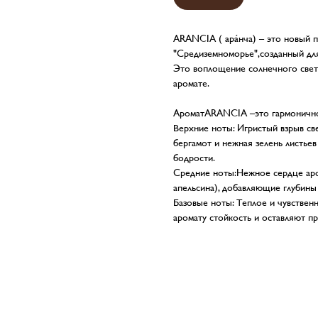
ARANCIA ( aрáнча) – это новый 
"Средиземноморье",созданный для
Это воплощение солнечного свет
аромате.
АроматARANCIA –это гармоничное
Верхние ноты: Игристый взрыв све
бергамот и нежная зелень листье
бодрости.
Средние ноты:Нежное сердце аро
апельсина), добавляющие глубины 
Базовые ноты: Теплое и чувствен
аромату стойкость и оставляют п