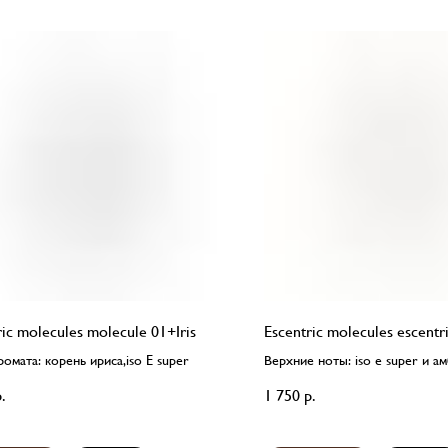
ric molecules molecule 01+Iris
Escentric molecules escentr
омата: корень ириса,iso E super
Верхние ноты: iso e super и а
Средние ноты: жасмин
.
1 750
р.
Базовые ноты: ирис.