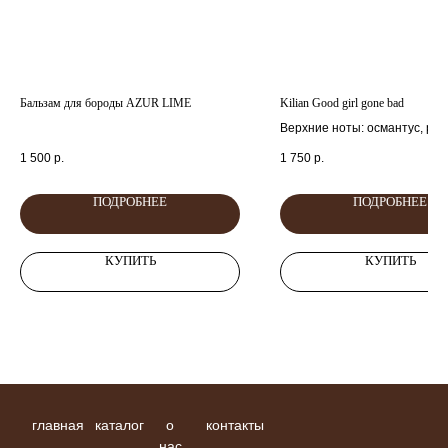
Бальзам для бороды AZUR LIME
Kilian Good girl gone bad
Верхние ноты: османтус, роз
Ноты сердца: жасмин
1 500
р.
1 750
р.
Базовые ноты: тубероза, нар
ПОДРОБНЕЕ
ПОДРОБНЕЕ
КУПИТЬ
КУПИТЬ