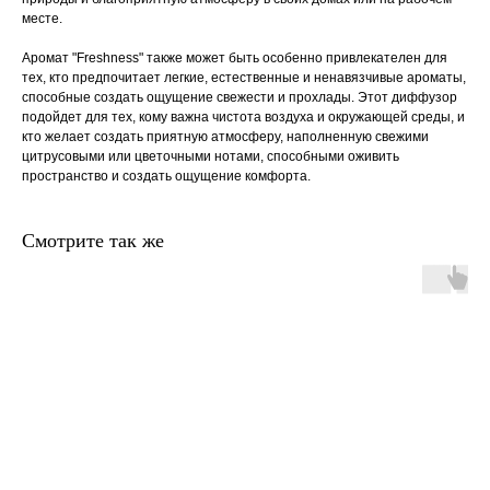
месте.
Аромат "Freshness" также может быть особенно привлекателен для
тех, кто предпочитает легкие, естественные и ненавязчивые ароматы,
способные создать ощущение свежести и прохлады. Этот диффузор
подойдет для тех, кому важна чистота воздуха и окружающей среды, и
кто желает создать приятную атмосферу, наполненную свежими
цитрусовыми или цветочными нотами, способными оживить
пространство и создать ощущение комфорта.
Смотрите так же
главная
каталог
о
контакты
нас
поиск
связаться
hedonist.nose@mail.ru
политика конфиденциальности