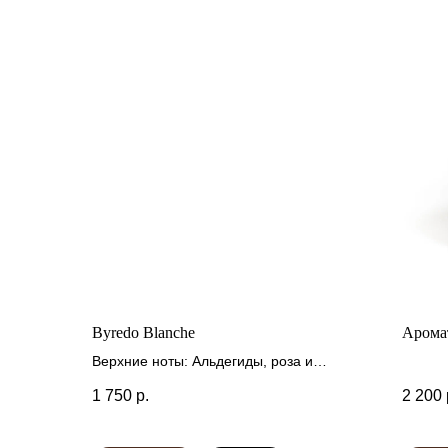
Byredo Blanche
Арома
Верхние ноты: Альдегиды, роза и
розовый перец
1 750
р.
2 200
Средние ноты: Пион, фиалка и
африканский апельсиновый цвет
Базовые ноты: Мускус, древесные ноты