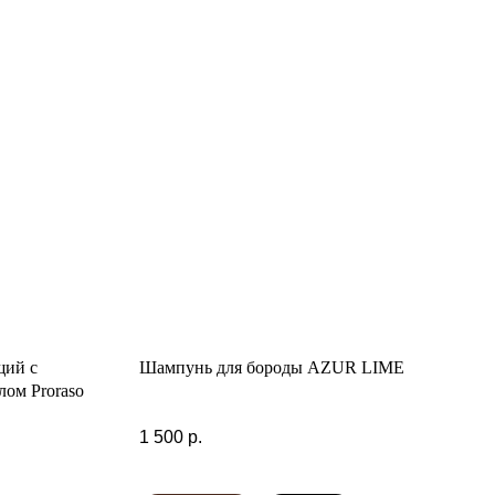
щий с
Шампунь для бороды AZUR LIME
лом Proraso
1 500
р.