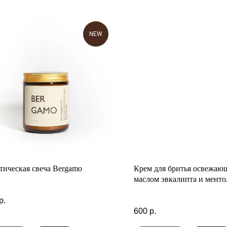
NEW
тическая свеча Bergamo
Крем для бритья освежаю
маслом эвкалипта и менто
р.
600
р.