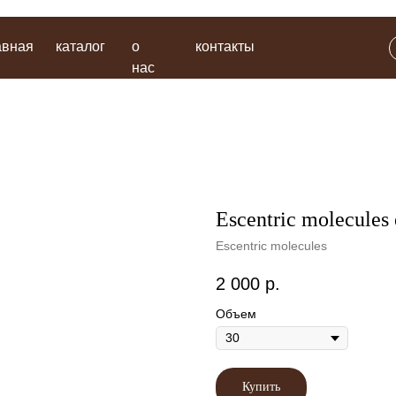
каталог
о
контакты
поиск
нас
Escentric molecules 
Escentric molecules
2 000
р.
Объем
Купить