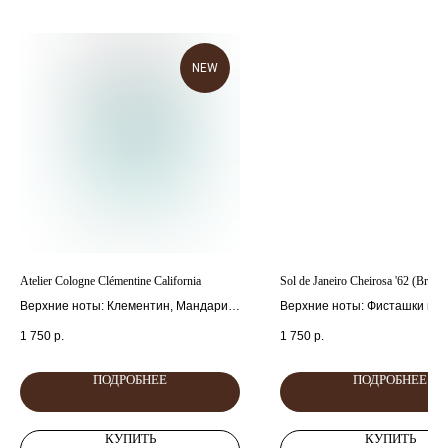
NEW
главная
каталог
о
контакты
нас
поиск
связаться
hedonist.nose@mail.ru
политика конфиденциальности
Atelier Cologne Clémentine California
Sol de Janeiro Cheirosa '62 (Brazil
Верхние ноты: Клементин, Мандарин
Верхние ноты: Фисташки и м
и Плоды можжевельника
Cредние ноты: Гелиотроп и 
1 750
р.
1 750
р.
Cредние ноты: Базилик, Звездчатый
Базовые ноты: Карамель, ва
анис и Перец
соль и сандал.
Базовые ноты: Кипарис, Ветивер и
ПОДРОБНЕЕ
ПОДРОБНЕЕ
Сандал.
КУПИТЬ
КУПИТЬ