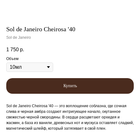
Sol de Janeiro Cheirosa '40
Sol de Janeiro
1 750
р.
Объем
Купить
Sol de Janeiro Cheirosa '40 — это воплощение соблазна, где сочная
слива и черная амбра создают интригующее начало, окутанное
свежестью черной смородины. В сердце расцветают орхидея и
жасмин, а база из ванили, древесных нот и мускуса оставляет сладкий,
магнетический шлейф, который затягивает в свой плен.