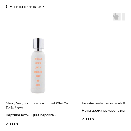
Смотрите так же
главная
каталог
о
контакты
нас
поиск
связаться
hedonist.nose@mail.ru
политика конфиденциальности
Messy Sexy Just Rolled out of Bed What We
Escentric molecules molecule 01+Ir
Do Is Secret
Ноты аромата: корень ириса,
Верхние ноты: Цвет персика и
super
2 000
р.
бергамот;
2 000
р.
средние ноты: Гелиотроп и турецкая