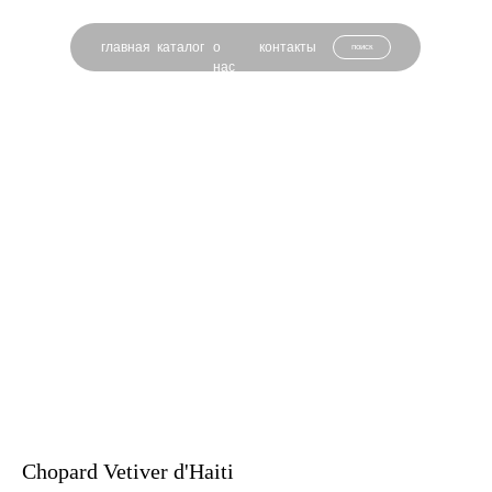
главная
каталог
о
контакты
поиск
нас
Chopard Vetiver d'Haiti