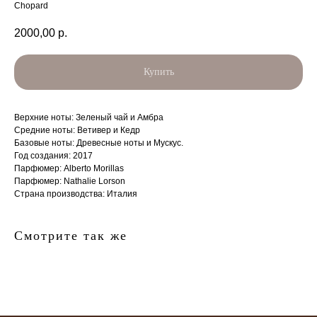
Chopard
2000,00
р.
Купить
Верхние ноты: Зеленый чай и Амбра
Средние ноты: Ветивер и Кедр
Базовые ноты: Древесные ноты и Мускус.
Год создания: 2017
главная
каталог
о
контакты
нас
Парфюмер: Alberto Morillas
Парфюмер: Nathalie Lorson
поиск
связаться
Страна производства: Италия
hedonist.nose@mail.ru
политика конфиденциальности
Смотрите так же