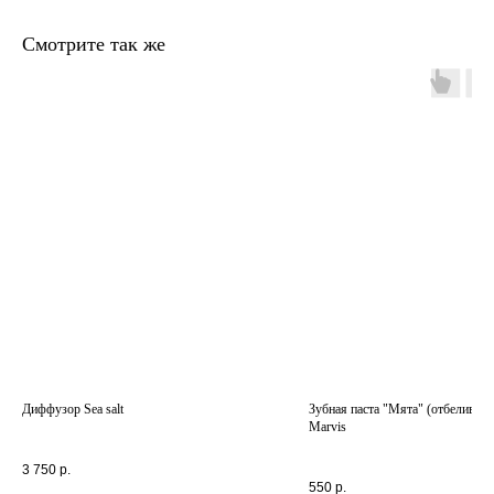
Смотрите так же
главная
каталог
о
контакты
нас
поиск
связаться
hedonist.nose@mail.ru
политика конфиденциальности
Диффузор Sea salt
Зубная паста "Мята" (отбеливаю
Marvis
3 750
р.
550
р.