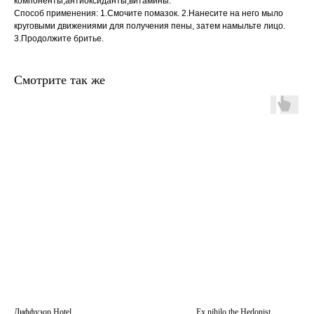
компоненты,антиоксиданты,витамины.
Способ применения: 1.Смочите помазок. 2.Нанесите на него мыло
круговыми движениями для получения пены, затем намыльте лицо.
3.Продолжите бритье.
Смотрите так же
главная
каталог
о
контакты
нас
поиск
связаться
hedonist.nose@mail.ru
политика конфиденциальности
Диффузор Hotel
Ex nihilo the Hedonist