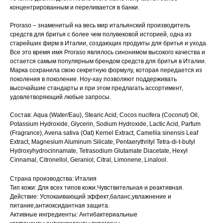
концентрированным и переливается в банки.
Proraso – знаменитый на весь мир итальянский производитель
средств для бритья с более чем полувековой историей, одна из
старейших фирм в Италии, создающих продукты для бритья и ухода.
Все это время имя Proraso являлось синонимом высокого качества и
остается самым популярным брендом средств для бритья в Италии.
Марка сохранила свою секретную формулу, которая передается из
поколения в поколение. Ноу-хау позволяют поддерживать
высочайшие стандарты и при этом предлагать ассортимент,
удовлетворяющий любые запросы.
Состав: Aqua (Water/Eau), Stearic Acid, Cocos nucifera (Coconut) Oil,
Potassium Hydroxide, Glycerin, Sodium Hydroxide, Lactic Acid, Parfum
(Fragrance), Avena sativa (Oat) Kernel Extract, Camellia sinensis Leaf
Extract, Magnesium Aluminum Silicate, Pentaerythrityl Tetra-di-t-butyl
Hydroxyhydrocinnamate, Tetrasodium Glutamate Diacetate, Hexyl
Cinnamal, Citronellol, Geraniol, Citral, Limonene, Linalool.
Страна производства: Италия
Тип кожи: Для всех типов кожи.Чувствительная и реактивная.
Действие: Успокаивающий эффект,баланс,увлажнение и
питание,антиоксидантная защита.
Активные ингредиенты: Антибактериальные