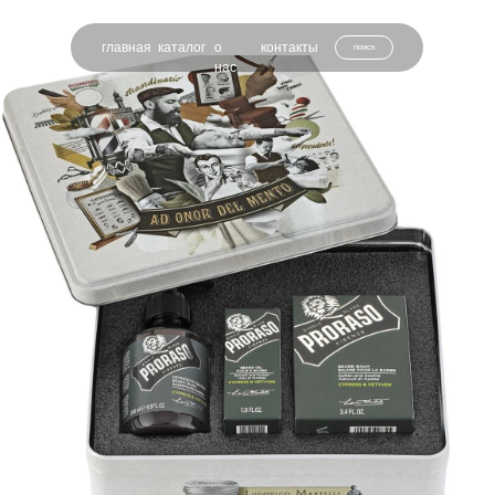
главная
каталог
о
контакты
поиск
нас