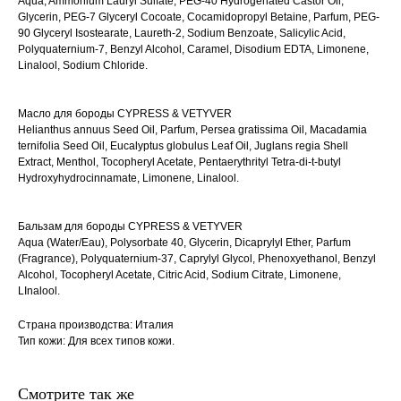
Aqua, Ammonium Lauryl Sulfate, PEG-40 Hydrogenated Castor Oil,
Glycerin, PEG-7 Glyceryl Cocoate, Cocamidopropyl Betaine, Parfum, PEG-
90 Glyceryl Isostearate, Laureth-2, Sodium Benzoate, Salicylic Acid,
Polyquaternium-7, Benzyl Alcohol, Caramel, Disodium EDTA, Limonene,
Linalool, Sodium Chloride.
Масло для бороды CYPRESS & VETYVER
Helianthus annuus Seed Oil, Parfum, Persea gratissima Oil, Macadamia
ternifolia Seed Oil, Eucalyptus globulus Leaf Oil, Juglans regia Shell
Extract, Menthol, Tocopheryl Acetate, Pentaerythrityl Tetra-di-t-butyl
Hydroxyhydrocinnamate, Limonene, Linalool.
Бальзам для бороды CYPRESS & VETYVER
Aqua (Water/Eau), Polysorbate 40, Glycerin, Dicaprylyl Ether, Parfum
(Fragrance), Polyquaternium-37, Caprylyl Glycol, Phenoxyethanol, Benzyl
Alcohol, Tocopheryl Acetate, Citric Acid, Sodium Citrate, Limonene,
LInalool.
Страна производства: Италия
Тип кожи: Для всех типов кожи.
Смотрите так же