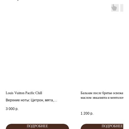
главная
каталог
о
контакты
нас
поиск
связаться
hedonist.nose@mail.ru
политика конфиденциальности
Louis Vuitton Pacific Chill
Бальзам после бритья освежающ
маслом эвкалипта и ментолом Pr
Верхние ноты: Цитрон, мята,
апельсин, лимон, черная смородина и
3 000
р.
кориандр.
1 200
р.
Cредние ноты: Абрикос, базилик,
семена моркови и майская роза.
ПОДРОБНЕЕ
ПОДРОБНЕЕ
Базовые ноты: Инжир, финики и