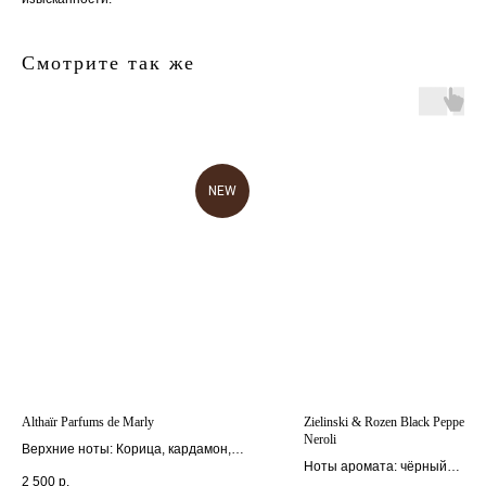
Смотрите так же
NEW
главная
каталог
о
контакты
нас
поиск
связаться
hedonist.nose@mail.ru
политика конфиденциальности
Althaïr Parfums de Marly
Zielinski & Rozen Black Pepper &
Neroli
Верхние ноты: Корица, кардамон,
Ноты аромата: чёрный
цветок апельсина и бергамот
2 500
р.