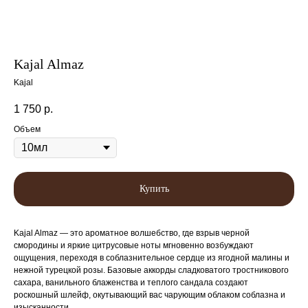
Kajal Almaz
Kajal
1 750
р.
Объем
Купить
Kajal Almaz — это ароматное волшебство, где взрыв черной
смородины и яркие цитрусовые ноты мгновенно возбуждают
ощущения, переходя в соблазнительное сердце из ягодной малины и
нежной турецкой розы. Базовые аккорды сладковатого тростникового
сахара, ванильного блаженства и теплого сандала создают
роскошный шлейф, окутывающий вас чарующим облаком соблазна и
изысканности.