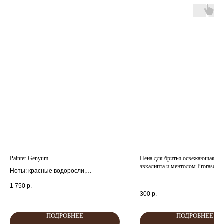
главная
каталог
о
контакты
нас
поиск
связаться
hedonist.nose@mail.ru
политика конфиденциальности
Painter Genyum
Пена для бритья освежающая с 
эвкалипта и ментолом Proraso
Ноты: красные водоросли,
перец,ветивер.
1 750
р.
300
р.
ПОДРОБНЕЕ
ПОДРОБНЕЕ