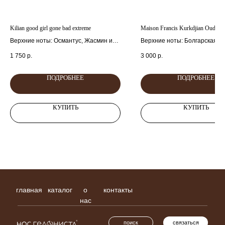
Kilian good girl gone bad extreme
Maison Francis Kurkdjian Oud Sa
Верхние ноты: Османтус, Жасмин и
Верхние ноты: Болгарская ро
Майская роза
Фиалка и Клубника
1 750
р.
3 000
р.
Cредние ноты: Тубероза, Молоко и
Средняя нота: Турецкая роз
Нарцисс
Базовые ноты: Уд, Ваниль, А
Базовые ноты: Амбра и Экстракт
Бензоин, Карамель и Кедр.
ПОДРОБНЕЕ
ПОДРОБНЕЕ
белого кедра.
КУПИТЬ
КУПИТЬ