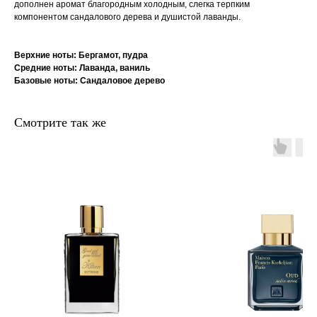
дополнен аромат благородным холодным, слегка терпким
компонентом сандалового дерева и душистой лаванды.
Верхние ноты: Бергамот, пудра
Средние ноты: Лаванда, ваниль
Базовые ноты: Сандаловое дерево
Смотрите так же
главная
каталог
о
контакты
нас
поиск
связаться
hedonist.nose@mail.ru
политика конфиденциальности