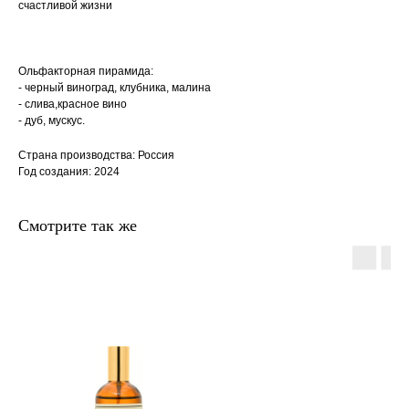
счастливой жизни
Ольфакторная пирамида:
- черный виноград, клубника, малина
- слива,красное вино
- дуб, мускус.
Страна производства: Россия
Год создания: 2024
Смотрите так же
главная
каталог
о
контакты
нас
поиск
связаться
hedonist.nose@mail.ru
политика конфиденциальности