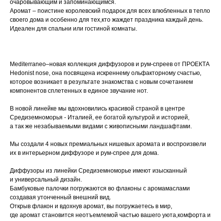
очаровывающим и запоминающимся.
Аромат – поистине королевский подарок для всех влюбленных в тепло
своего дома и особенно для тех,кто жаждет праздника каждый день.
Идеален для спальни или гостиной комнаты.
Mediterraneo–новая коллекция диффузоров и рум-спреев от ПРОЕКТА
Hedonist nose, она посвящена искреннему ольфакторному счастью,
которое возникает в результате знакомства с новым сочетанием
компонентов сплетенных в единое звучание нот.
В новой линейке мы вдохновились красивой страной в центре
Средиземноморья - Италией, ее богатой культурой и историей,
а так же незабываемыми видами с живописными ландшафтами.
Мы создали 4 новых премиальных нишевых аромата и воспроизвели
их в интерьерном диффузоре и рум-спрее для дома.
Диффузоры из линейки Средиземноморье имеют изысканный
и универсальный дизайн.
Бамбуковые палочки погружаются во флаконы с аромамаслами
создавая утонченный внешний вид.
Открыв флакон и вдохнув аромат, вы погружаетесь в мир,
где аромат становится неотъемлемой частью вашего уюта,комфорта и