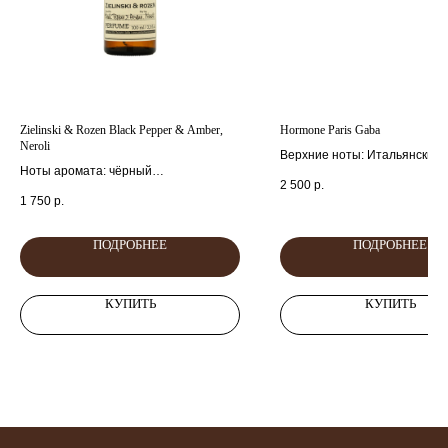
Zielinski & Rozen Black Pepper & Amber,
Hormone Paris Gaba
Neroli
Верхние ноты: Итальянский
Ноты аромата: чёрный
мандарин, Апельсин и Лаван
2 500
р.
перец,амбра,нероли.
Cредние ноты: Османтус и 
1 750
р.
Самбак.
Базовые ноты: Akigalawood,
ПОДРОБНЕЕ
ПОДРОБНЕЕ
Ambroxan и Мускус.
КУПИТЬ
КУПИТЬ