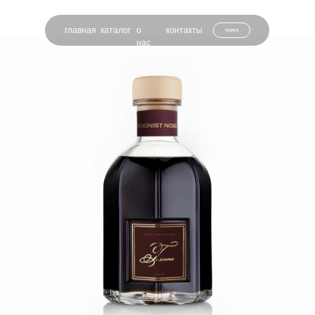
главная
каталог
о
контакты
поиск
нас